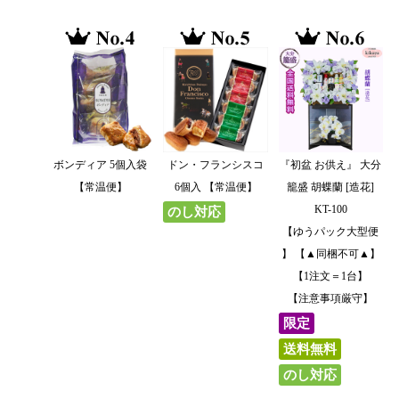
ボンディア 5個入袋
ドン・フランシスコ
『初盆 お供え』 大分
【常温便】
6個入 【常温便】
籠盛 胡蝶蘭 [造花]
KT-100
のし対応
【ゆうパック大型便
】 【▲同梱不可▲】
【1注文＝1台】
【注意事項厳守】
限定
送料無料
のし対応