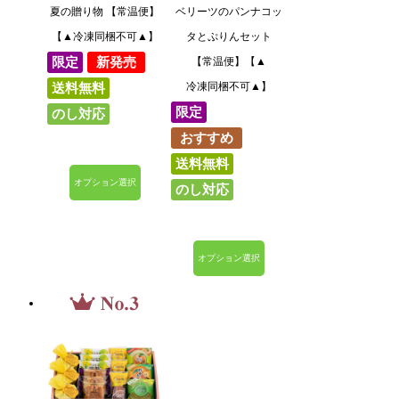
夏の贈り物 【常温便】
ベリーツのパンナコッ
【▲冷凍同梱不可▲】
タとぷりんセット
限定
新発売
【常温便】【▲
冷凍同梱不可▲】
送料無料
限定
のし対応
おすすめ
送料無料
のし対応