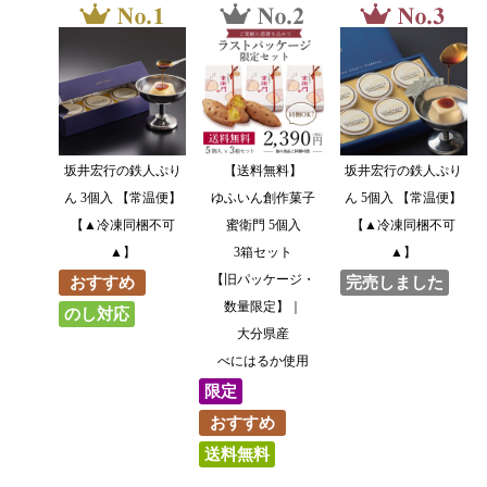
坂井宏行の鉄人ぷり
【送料無料】
坂井宏行の鉄人ぷり
ん 3個入 【常温便】
ゆふいん創作菓子
ん 5個入 【常温便】
【▲冷凍同梱不可
蜜衛門 5個入
【▲冷凍同梱不可
▲】
3箱セット
▲】
【旧パッケージ・
おすすめ
完売しました
数量限定】｜
のし対応
大分県産
べにはるか使用
限定
おすすめ
送料無料