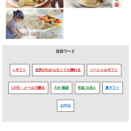
注目ワード
e-ギフト
住所がわからなくても贈れる
ソーシャルギフト
LINE・メールで贈る
大分 籠盛
初盆 お供え
夏ギフト
お中元